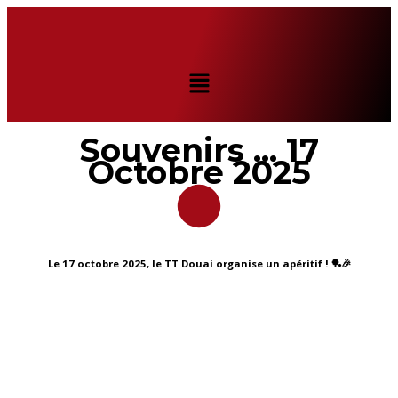
Souvenirs ... 17
Octobre 2025
Le 17 octobre
2025
, le
TT Douai
organise un apéritif ! 🏓🎉