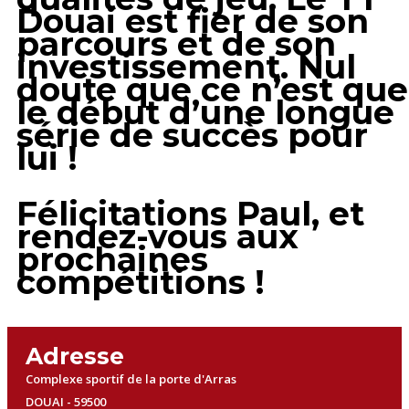
Douai est fier de son
parcours et de son
investissement. Nul
doute que ce n’est que
le début d’une longue
série de succès pour
lui !
Félicitations Paul, et
rendez-vous aux
prochaines
compétitions !
Adresse
Complexe sportif de la porte d'Arras
DOUAI - 59500