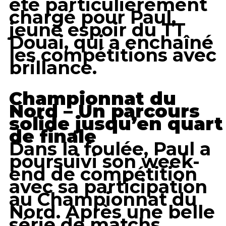
été particulièrement
chargé pour Paul,
jeune espoir du TT
Douai, qui a enchaîné
les compétitions avec
brillance.
Championnat du
Nord – Un parcours
solide jusqu’en quart
de finale
Dans la foulée, Paul a
poursuivi son week-
end de compétition
avec sa participation
au Championnat du
Nord. Après une belle
série de matchs