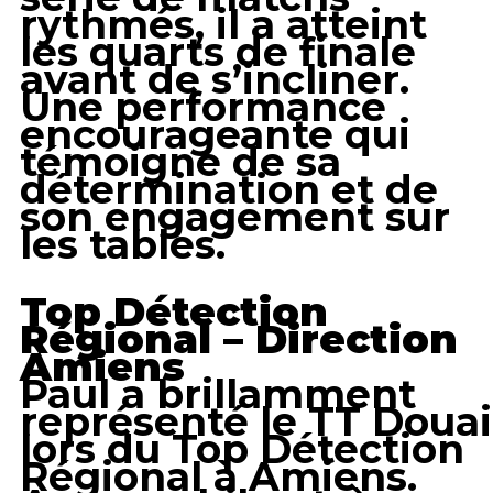
rythmés, il a atteint
les quarts de finale
avant de s’incliner.
Une performance
encourageante qui
témoigne de sa
détermination et de
son engagement sur
les tables.
Top Détection
Régional – Direction
Amiens
Paul a brillamment
représenté le TT Douai
lors du Top Détection
Régional à Amiens.