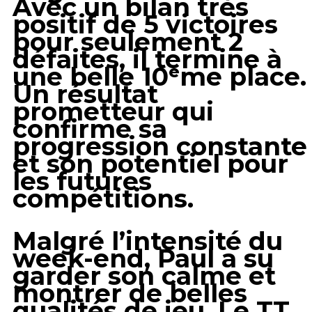
Avec un bilan très
positif de 5 victoires
pour seulement 2
défaites, il termine à
une belle 10ᵉme place.
Un résultat
prometteur qui
confirme sa
progression constante
et son potentiel pour
les futures
compétitions.
Malgré l’intensité du
week-end, Paul a su
garder son calme et
montrer de belles
qualités de jeu. Le TT